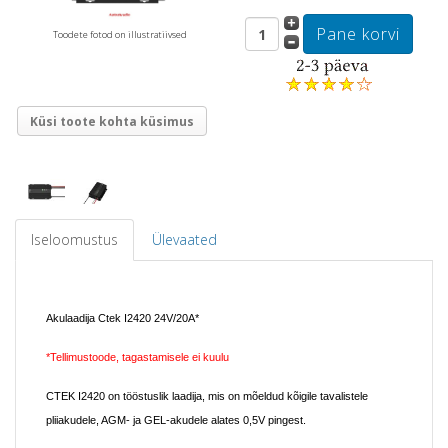
Toodete fotod on illustratiivsed
Küsi toote kohta küsimus
Iseloomustus
Ülevaated
Akulaadija Ctek I2420 24V/20A*
*Tellimustoode, tagastamisele ei kuulu
CTEK I2420 on tööstuslik laadija, mis on mõeldud kõigile tavalistele
pliiakudele, AGM- ja GEL-akudele alates 0,5V pingest.