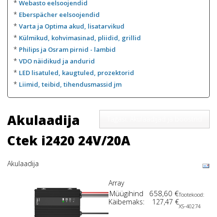
*
Webasto eelsoojendid
*
Eberspächer eelsoojendid
*
Varta ja Optima akud, lisatarvikud
*
Külmikud, kohvimasinad, pliidid, grillid
*
Philips ja Osram pirnid - lambid
*
VDO näidikud ja andurid
*
LED lisatuled, kaugtuled, prozektorid
*
Liimid, teibid, tihendusmassid jm
Akulaadija
Tagasi: Akulaadijad ja boostrid
Ctek i2420 24V/20A
Akulaadija
Array
Müügihind
658,60 €
Tootekood:
Käibemaks:
127,47 €
XS-40274