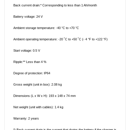
Back current drain:*
Corresponding to less than 1 Ah/month
Battery voltage:
24 V
Ambient storage temperature:
-40 °C to +70 °C
Ambient operating temperature:
-20 ˚C to +50 ˚C (- 4 °F to +122 °F)
Start voltage:
0.5 V
Ripple:**
Less than 4 %
Degree of protection:
IP64
Gross weight (unit in box):
2.08 kg
Dimensions (L x W x H):
193 x 148 x 74 mm
Net weight (unit with cables):
1.4 kg
Warranty:
2 years
*) Back current drain is the current that drains the battery if the charger is