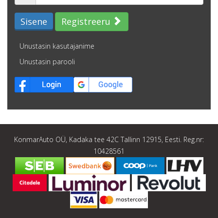
Sisene
Registreeru
Unustasin kasutajanime
Unustasin parooli
KonmarAuto OÜ, Kadaka tee 42C Tallinn 12915, Eesti. Reg.nr:
10428561