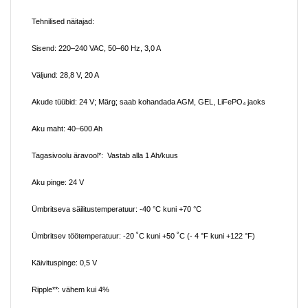
Tehnilised näitajad:
Sisend:
220–240 VAC, 50–60 Hz, 3,0 A
Väljund:
28,8 V, 20 A
Akude tüübid:
24 V; Märg; saab kohandada AGM, GEL, LiFePO₄ jaoks
Aku maht:
40–600 Ah
Tagasivoolu äravool*:
Vastab alla 1 Ah/kuus
Aku pinge:
24 V
Ümbritseva säilitustemperatuur:
-40 °C kuni +70 °C
Ümbritsev töötemperatuur:
-20 ˚C kuni +50 ˚C (- 4 °F kuni +122 °F)
Käivituspinge:
0,5 V
Ripple**:
vähem kui 4%