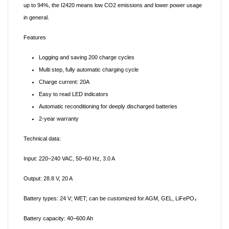
up to 94%, the I2420 means low CO2 emissions and lower power usage
in general.
Features
Logging and saving 200 charge cycles
Multi step, fully automatic charging cycle
Charge current: 20A
Easy to read LED indicators
Automatic reconditioning for deeply discharged batteries
2-year warranty
Technical data:
Input:
220–240 VAC, 50–60 Hz, 3.0 A
Output:
28.8 V, 20 A
Battery types:
24 V; WET; can be customized for AGM, GEL, LiFePO₄
Battery capacity:
40–600 Ah