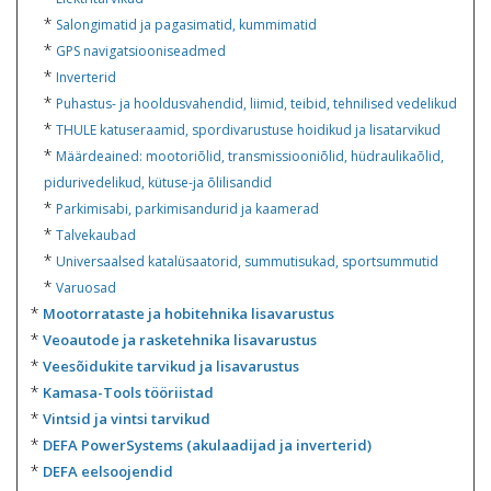
*
Salongimatid ja pagasimatid, kummimatid
*
GPS navigatsiooniseadmed
*
Inverterid
*
Puhastus- ja hooldusvahendid, liimid, teibid, tehnilised vedelikud
*
THULE katuseraamid, spordivarustuse hoidikud ja lisatarvikud
*
Määrdeained: mootoriõlid, transmissiooniõlid, hüdraulikaõlid,
pidurivedelikud, kütuse-ja õlilisandid
*
Parkimisabi, parkimisandurid ja kaamerad
*
Talvekaubad
*
Universaalsed katalüsaatorid, summutisukad, sportsummutid
*
Varuosad
*
Mootorrataste ja hobitehnika lisavarustus
*
Veoautode ja rasketehnika lisavarustus
*
Veesõidukite tarvikud ja lisavarustus
*
Kamasa-Tools tööriistad
*
Vintsid ja vintsi tarvikud
*
DEFA PowerSystems (akulaadijad ja inverterid)
*
DEFA eelsoojendid