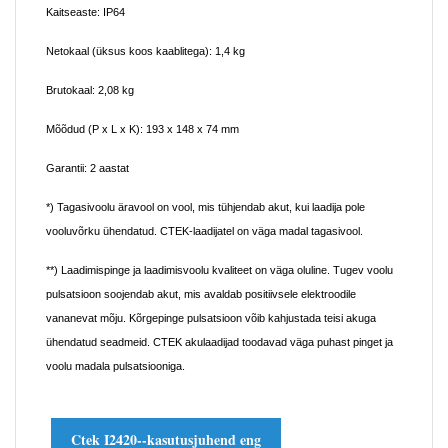
Kaitseaste:
IP64
Netokaal (üksus koos kaablitega):
1,4 kg
Brutokaal:
2,08 kg
Mõõdud (P x L x K):
193 x 148 x 74 mm
Garantii:
2 aastat
*) Tagasivoolu äravool on vool, mis tühjendab akut, kui laadija pole
vooluvõrku ühendatud. CTEK-laadijatel on väga madal tagasivool.
**) Laadimispinge ja laadimisvoolu kvaliteet on väga oluline. Tugev voolu
pulsatsioon soojendab akut, mis avaldab positiivsele elektroodile
vananevat mõju. Kõrgepinge pulsatsioon võib kahjustada teisi akuga
ühendatud seadmeid. CTEK akulaadijad toodavad väga puhast pinget ja
voolu madala pulsatsiooniga.
Ctek I2420--kasutusjuhend eng