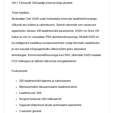
24V | Tööstuslik 20A laadija erinevat tüüpi akudele.
Toote kirjeldus
Akulaadijat Ctek I2420 saab kohandada erinevate laadimiskõveratega
sõltuvalt aku tüübist ja rakendusest. Samuti salvestab see vastavuse
tagamiseks viimase 200 laadimistsükli parameetrid. I2420-l on Drive Off
kaitse ja see on vastupidav IP64 alumiiniumkorpusega. Mudelil I2420 on
ka intelligentne kaablikao kompenseerimine veelgi kiiremaks laadimiseks
ja see kasutab kõrgsagedusliku lülitusrežiimi jaoks täiustatud
tehnoloogiat. Konversioonitõhususega kuni 94%, tähendab I2420 madalat
CO2 heitkogust ja üldiselt väiksemat energiatarbimist.
Funktsioonid
200 laadimistsükli logimine ja salvestamine
Mitmeastmeline täisautomaatne laadimistsükkel
Laadimisvool: 20A
Kergesti loetavad LED-indikaatorid
Sügavalt tühjenenud akude automaatne taastamine
2-aastane garantii