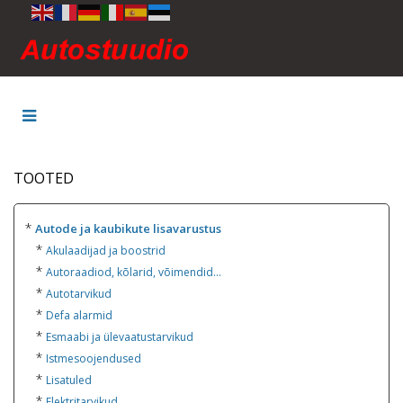
TOOTED
*
Autode ja kaubikute lisavarustus
*
Akulaadijad ja boostrid
*
Autoraadiod, kõlarid, võimendid...
*
Autotarvikud
*
Defa alarmid
*
Esmaabi ja ülevaatustarvikud
*
Istmesoojendused
*
Lisatuled
*
Elektritarvikud