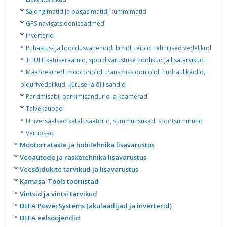
*
Salongimatid ja pagasimatid, kummimatid
*
GPS navigatsiooniseadmed
*
Inverterid
*
Puhastus- ja hooldusvahendid, liimid, teibid, tehnilised vedelikud
*
THULE katuseraamid, spordivarustuse hoidikud ja lisatarvikud
*
Määrdeained: mootoriõlid, transmissiooniõlid, hüdraulikaõlid,
pidurivedelikud, kütuse-ja õlilisandid
*
Parkimisabi, parkimisandurid ja kaamerad
*
Talvekaubad
*
Universaalsed katalüsaatorid, summutisukad, sportsummutid
*
Varuosad
*
Mootorrataste ja hobitehnika lisavarustus
*
Veoautode ja rasketehnika lisavarustus
*
Veesõidukite tarvikud ja lisavarustus
*
Kamasa-Tools tööriistad
*
Vintsid ja vintsi tarvikud
*
DEFA PowerSystems (akulaadijad ja inverterid)
*
DEFA eelsoojendid