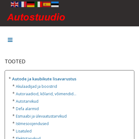
TOOTED
*
Autode ja kaubikute lisavarustus
*
Akulaadijad ja boostrid
*
Autoraadiod, kõlarid, võimendid...
*
Autotarvikud
*
Defa alarmid
*
Esmaabi ja ülevaatustarvikud
*
Istmesoojendused
*
Lisatuled
*
Elektritarvikud