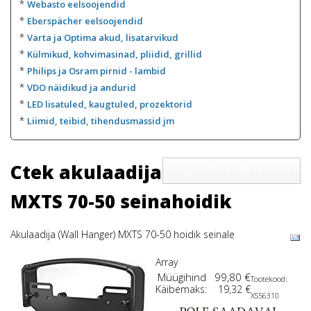
*
Webasto eelsoojendid
*
Eberspächer eelsoojendid
*
Varta ja Optima akud, lisatarvikud
*
Külmikud, kohvimasinad, pliidid, grillid
*
Philips ja Osram pirnid - lambid
*
VDO näidikud ja andurid
*
LED lisatuled, kaugtuled, prozektorid
*
Liimid, teibid, tihendusmassid jm
Ctek akulaadija
Tagasi: Akulaadija tarvikud
MXTS 70-50 seinahoidik
Akulaadija (Wall Hanger) MXTS 70-50 hoidik seinale
Array
Müügihind
99,80 €
Tootekood:
Käibemaks:
19,32 €
XS56310