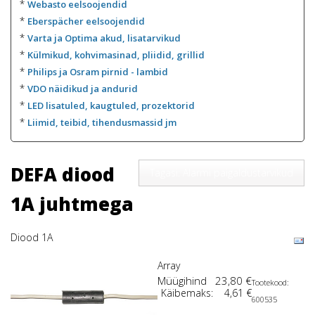
*
Webasto eelsoojendid
*
Eberspächer eelsoojendid
*
Varta ja Optima akud, lisatarvikud
*
Külmikud, kohvimasinad, pliidid, grillid
*
Philips ja Osram pirnid - lambid
*
VDO näidikud ja andurid
*
LED lisatuled, kaugtuled, prozektorid
*
Liimid, teibid, tihendusmassid jm
DEFA diood
Tagasi: Alarmi paigaldustarvikud
1A juhtmega
Diood 1A
Array
Müügihind
23,80 €
Tootekood:
Käibemaks:
4,61 €
600535