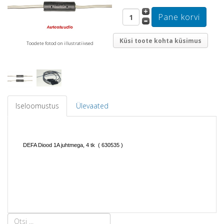
Küsi toote kohta küsimus
Toodete fotod on illustratiivsed
Iseloomustus
Ülevaated
DEFA Diood 1A juhtmega, 4 tk
( 630535 )