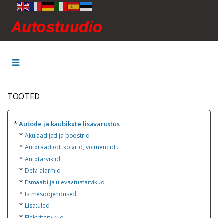
TOOTED
*
Autode ja kaubikute lisavarustus
*
Akulaadijad ja boostrid
*
Autoraadiod, kõlarid, võimendid...
*
Autotarvikud
*
Defa alarmid
*
Esmaabi ja ülevaatustarvikud
*
Istmesoojendused
*
Lisatuled
*
Elektritarvikud