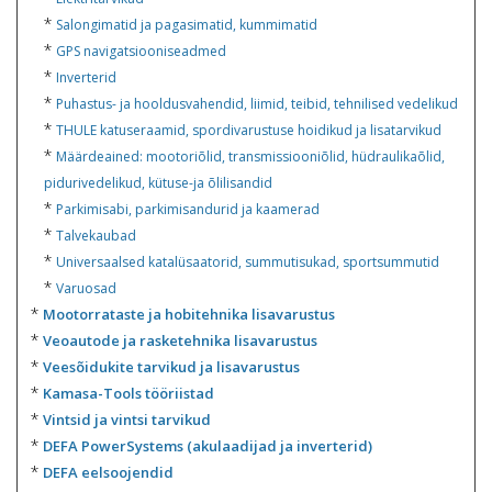
*
Salongimatid ja pagasimatid, kummimatid
*
GPS navigatsiooniseadmed
*
Inverterid
*
Puhastus- ja hooldusvahendid, liimid, teibid, tehnilised vedelikud
*
THULE katuseraamid, spordivarustuse hoidikud ja lisatarvikud
*
Määrdeained: mootoriõlid, transmissiooniõlid, hüdraulikaõlid,
pidurivedelikud, kütuse-ja õlilisandid
*
Parkimisabi, parkimisandurid ja kaamerad
*
Talvekaubad
*
Universaalsed katalüsaatorid, summutisukad, sportsummutid
*
Varuosad
*
Mootorrataste ja hobitehnika lisavarustus
*
Veoautode ja rasketehnika lisavarustus
*
Veesõidukite tarvikud ja lisavarustus
*
Kamasa-Tools tööriistad
*
Vintsid ja vintsi tarvikud
*
DEFA PowerSystems (akulaadijad ja inverterid)
*
DEFA eelsoojendid