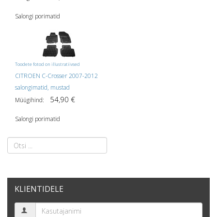
Salongi porimatid
Toodete fotod on illustratiivsed
CITROEN C-Crosser 2007-2012
salongimatid, mustad
54,90 €
Müügihind:
Salongi porimatid
KLIENTIDELE