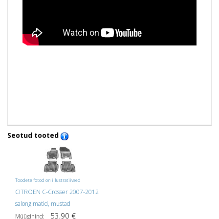
Seotud tooted
Toodete fotod on illustratiivsed
CITROEN C-Crosser 2007-2012
salongimatid, mustad
53,90 €
Müügihind: