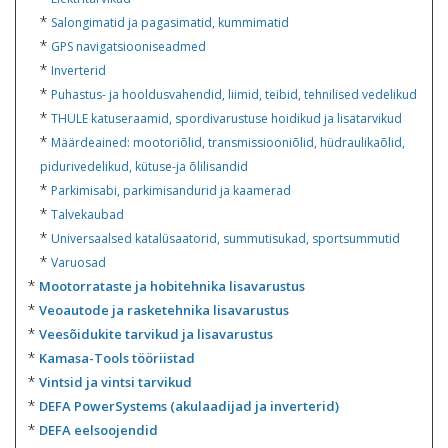
*
Salongimatid ja pagasimatid, kummimatid
*
GPS navigatsiooniseadmed
*
Inverterid
*
Puhastus- ja hooldusvahendid, liimid, teibid, tehnilised vedelikud
*
THULE katuseraamid, spordivarustuse hoidikud ja lisatarvikud
*
Määrdeained: mootoriõlid, transmissiooniõlid, hüdraulikaõlid,
pidurivedelikud, kütuse-ja õlilisandid
*
Parkimisabi, parkimisandurid ja kaamerad
*
Talvekaubad
*
Universaalsed katalüsaatorid, summutisukad, sportsummutid
*
Varuosad
*
Mootorrataste ja hobitehnika lisavarustus
*
Veoautode ja rasketehnika lisavarustus
*
Veesõidukite tarvikud ja lisavarustus
*
Kamasa-Tools tööriistad
*
Vintsid ja vintsi tarvikud
*
DEFA PowerSystems (akulaadijad ja inverterid)
*
DEFA eelsoojendid