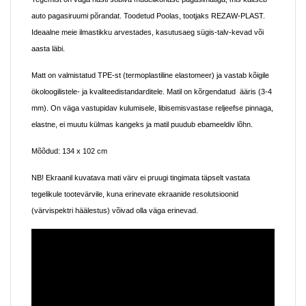
auto pagasiruumi põrandat. Toodetud Poolas, tootjaks REZAW-PLAST.
Ideaalne meie ilmastikku arvestades, kasutusaeg sügis-talv-kevad või
aasta läbi.
Matt on valmistatud TPE-st (termoplastiline elastomeer) ja vastab kõigile
ökoloogilistele- ja kvaliteedistandarditele. Matil on kõrgendatud ääris (3-4
mm). On väga vastupidav kulumisele, libisemisvastase reljeefse pinnaga,
elastne, ei muutu külmas kangeks ja matil puudub ebameeldiv lõhn.
Mõõdud:
134 x 102 cm
NB! Ekraanil kuvatava mati värv ei pruugi tingimata täpselt vastata
tegelikule tootevärvile, kuna erinevate ekraanide resolutsioonid
(värvispektri häälestus) võivad olla väga erinevad.