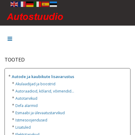
TOOTED
*
Autode ja kaubikute lisavarustus
*
Akulaadijad ja boostrid
*
Autoraadiod, kõlarid, võimendid...
*
Autotarvikud
*
Defa alarmid
*
Esmaabi ja ülevaatustarvikud
*
Istmesoojendused
*
Lisatuled
*
Elektritarvikud