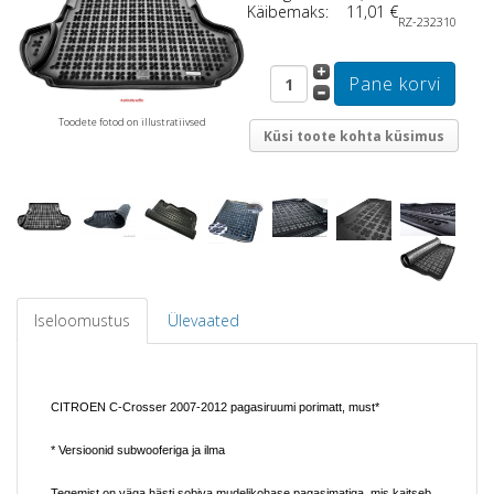
Käibemaks:
11,01 €
RZ-232310
Toodete fotod on illustratiivsed
Küsi toote kohta küsimus
Iseloomustus
Ülevaated
CITROEN C-Crosser 2007-2012 pagasiruumi porimatt, must*
* Versioonid subwooferiga ja ilma
Tegemist on väga hästi sobiva mudelikohase pagasimatiga, mis kaitseb