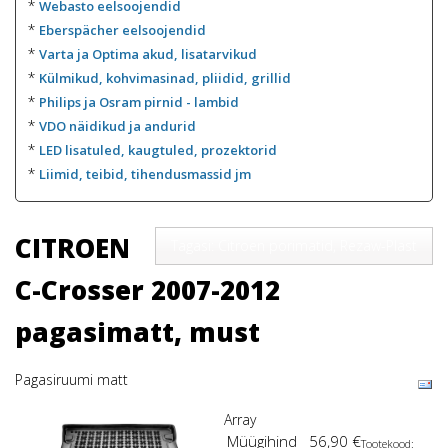
*
Webasto eelsoojendid
*
Eberspächer eelsoojendid
*
Varta ja Optima akud, lisatarvikud
*
Külmikud, kohvimasinad, pliidid, grillid
*
Philips ja Osram pirnid - lambid
*
VDO näidikud ja andurid
*
LED lisatuled, kaugtuled, prozektorid
*
Liimid, teibid, tihendusmassid jm
CITROEN
Tagasi: Citroen porimatid, Rezaw-Plast
C-Crosser 2007-2012
pagasimatt, must
Pagasiruumi matt
Array
Müügihind
56,90 €
Tootekood: