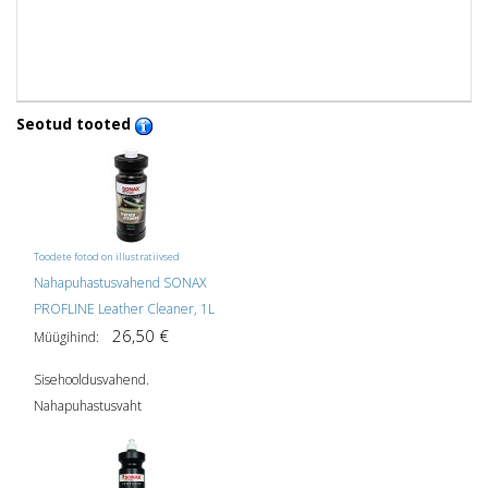
Seotud tooted
Toodete fotod on illustratiivsed
Nahapuhastusvahend SONAX
PROFLINE Leather Cleaner, 1L
26,50 €
Müügihind:
Sisehooldusvahend.
Nahapuhastusvaht