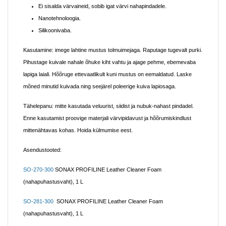
Ei sisalda värvaineid, sobib igat värvi nahapindadele.
Nanotehnoloogia.
Silikoonivaba.
Kasutamine:
imege lahtine mustus tolmuimejaga. Raputage tugevalt purki.
Pihustage kuivale nahale õhuke kiht vahtu ja ajage pehme, ebemevaba
lapiga laiali. Hõõruge ettevaatlikult kuni mustus on eemaldatud. Laske
mõned minutid kuivada ning seejärel poleerige kuiva lapiosaga.
Tähelepanu: mitte kasutada veluurist, siidist ja nubuk-nahast pindadel.
Enne kasutamist proovige materjali värvipidavust ja hõõrumiskindlust
mittenähtavas kohas. Hoida külmumise eest.
Asendustooted:
SO-270-300
SONAX PROFILINE Leather Cleaner Foam
(nahapuhastusvaht), 1 L
SO-281-300
SONAX PROFILINE Leather Cleaner Foam
(nahapuhastusvaht), 1 L