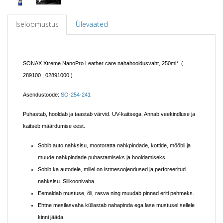
Iseloomustus
Ülevaated
SONAX Xtreme NanoPro Leather care nahahooldusvaht, 250ml*
(
289100 , 02891000 )
Asendustoode:
SO-254-241
Puhastab, hooldab ja taastab värvid. UV-kaitsega. Annab veekindluse ja
kaitseb määrdumise eest.
Sobib auto nahksisu, mootoratta nahkpindade, kottide, mööbli ja
muude nahkpindade puhastamiseks ja hooldamiseks.
Sobib ka autodele, millel on istmesoojendused ja perforeeritud
nahksisu. Silikoonivaba.
Eemaldab mustuse, õli, rasva ning muudab pinnad eriti pehmeks.
Ehtne mesilasvaha küllastab nahapinda ega lase mustusel sellele
kinni jääda.