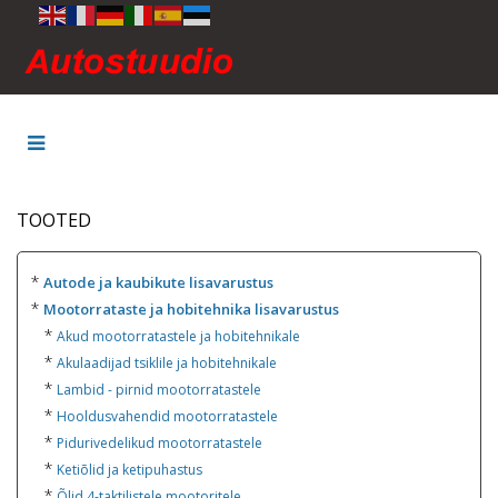
TOOTED
*
Autode ja kaubikute lisavarustus
*
Mootorrataste ja hobitehnika lisavarustus
*
Akud mootorratastele ja hobitehnikale
*
Akulaadijad tsiklile ja hobitehnikale
*
Lambid - pirnid mootorratastele
*
Hooldusvahendid mootorratastele
*
Pidurivedelikud mootorratastele
*
Ketiõlid ja ketipuhastus
*
Õlid 4-taktilistele mootoritele