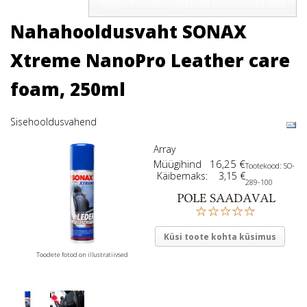
Tagasi: Hooldusvahendid mootorratastele
Nahahooldusvaht SONAX
Xtreme NanoPro Leather care
foam, 250ml
Sisehooldusvahend
Array
Müügihind
16,25 €
Tootekood: SO-
Käibemaks:
3,15 €
289-100
Küsi toote kohta küsimus
Toodete fotod on illustratiivsed