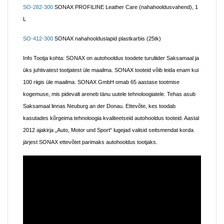
SO-282-300
SONAX PROFILINE Leather Care (nahahooldusvahend), 1
L
SO-412-300
SONAX nahahoolduslapid plastkarbis (25tk)
Info Tootja kohta:
SONAX on autohooldus toodete turuliider Saksamaal ja
üks juhtivatest tootjatest üle maailma. SONAX tooteid võib leida enam kui
100 riigis üle maailma. SONAX GmbH omab 65 aastase tootmise
kogemuse, mis pidevalt areneb tänu uutele tehnoloogiatele. Tehas asub
Saksamaal linnas Neuburg an der Donau. Ettevõte, kes toodab
kasutades kõrgeima tehnoloogia kvaliteetseid autohooldus tooteid. Aastal
2012 ajakirja „Auto, Motor und Sport“ lugejad valisid seitsmendat korda
järjest SONAX ettevõtet parimaks autohooldus tootjaks.