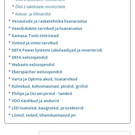
*
Õlid 2-taktilistele mootoritele
*
Kütuse- ja õlilisandid
*
Veoautode ja rasketehnika lisavarustus
*
Veesõidukite tarvikud ja lisavarustus
*
Kamasa-Tools tööriistad
*
Vintsid ja vintsi tarvikud
*
DEFA PowerSystems (akulaadijad ja inverterid)
*
DEFA eelsoojendid
*
Webasto eelsoojendid
*
Eberspächer eelsoojendid
*
Varta ja Optima akud, lisatarvikud
*
Külmikud, kohvimasinad, pliidid, grillid
*
Philips ja Osram pirnid - lambid
*
VDO näidikud ja andurid
*
LED lisatuled, kaugtuled, prozektorid
*
Liimid, teibid, tihendusmassid jm