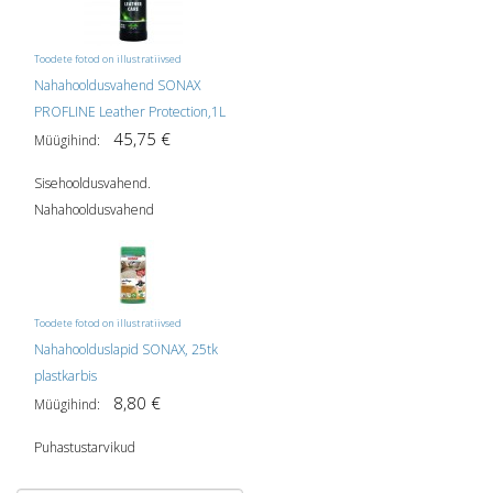
Toodete fotod on illustratiivsed
Nahahooldusvahend SONAX
PROFLINE Leather Protection,1L
45,75 €
Müügihind:
Sisehooldusvahend.
Nahahooldusvahend
Toodete fotod on illustratiivsed
Nahahoolduslapid SONAX, 25tk
plastkarbis
8,80 €
Müügihind:
Puhastustarvikud